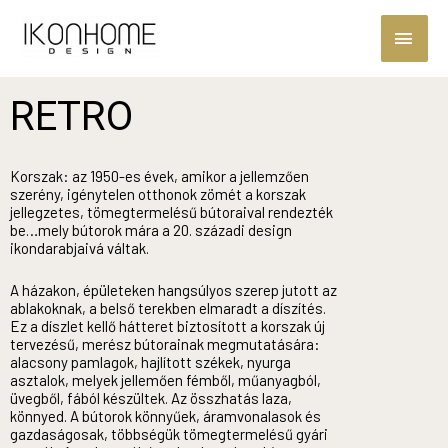
RETRO
Korszak: az 1950-es évek, amikor a jellemzően
szerény, igénytelen otthonok zömét a korszak
jellegzetes, tömegtermelésű bútoraival rendezték
be…mely bútorok mára a 20. századi design
ikondarabjaivá váltak.
A házakon, épületeken hangsúlyos szerep jutott az
ablakoknak, a belső terekben elmaradt a díszítés.
Ez a díszlet kellő hátteret biztosított a korszak új
tervezésű, merész bútorainak megmutatására:
alacsony pamlagok, hajlított székek, nyurga
asztalok, melyek jellemően fémből, műanyagból,
üvegből, fából készültek. Az összhatás laza,
könnyed. A bútorok könnyűek, áramvonalasok és
gazdaságosak, többségük tömegtermelésű gyári